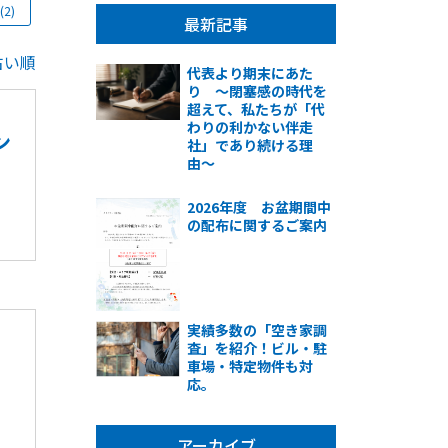
(2)
最新記事
古い順
代表より期末にあた
り 〜閉塞感の時代を
超えて、私たちが「代
わりの利かない伴走
ン
社」であり続ける理
由〜
2026年度 お盆期間中
の配布に関するご案内
実績多数の「空き家調
査」を紹介！ビル・駐
車場・特定物件も対
応。
アーカイブ