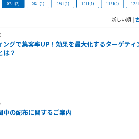
07月(2)
08月(1)
09月(1)
10月(1)
11月(2)
12月
新しい順 |
0
ィングで集客率UP！効果を最大化するターゲティ
とは？
6
間中の配布に関するご案内