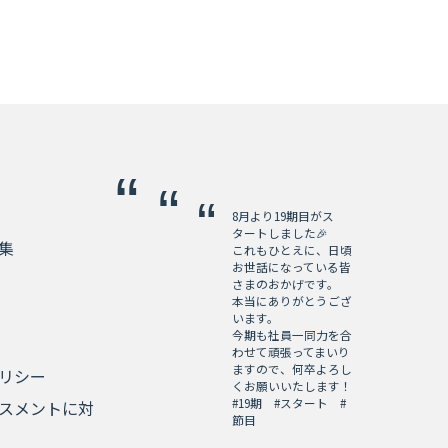
8月より19期目がス
タートしました🎉
集
これもひとえに、日頃
お世話になっている皆
さまのおかげです。
本当にありがとうござ
います。
今期も社員一同力を合
わせて頑張ってまいり
ますので、何卒よろし
リシー
くお願いいたします！
#19期
#スタート
#
スメントに対
節目